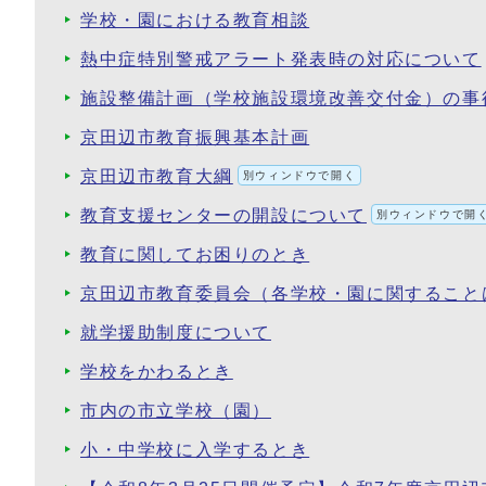
学校・園における教育相談
熱中症特別警戒アラート発表時の対応について
施設整備計画（学校施設環境改善交付金）の事
京田辺市教育振興基本計画
京田辺市教育大綱
別ウィンドウで開く
教育支援センターの開設について
別ウィンドウで開
教育に関してお困りのとき
京田辺市教育委員会（各学校・園に関すること
就学援助制度について
学校をかわるとき
市内の市立学校（園）
小・中学校に入学するとき