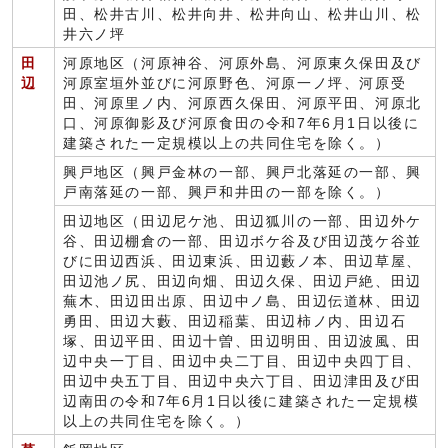
田、松井古川、松井向井、松井向山、松井山川、松
井六ノ坪
田
河原地区（河原神谷、河原外島、河原東久保田及び
辺
河原室垣外並びに河原野色、河原一ノ坪、河原受
田、河原里ノ内、河原西久保田、河原平田、河原北
口、河原御影及び河原食田の令和7年6月1日以後に
建築された一定規模以上の共同住宅を除く。）
興戸地区（興戸金林の一部、興戸北落延の一部、興
戸南落延の一部、興戸和井田の一部を除く。）
田辺地区（田辺尼ケ池、田辺狐川の一部、田辺外ケ
谷、田辺棚倉の一部、田辺ボケ谷及び田辺茂ケ谷並
びに田辺西浜、田辺東浜、田辺藪ノ本、田辺草屋、
田辺池ノ尻、田辺向畑、田辺久保、田辺戸絶、田辺
蕪木、田辺田出原、田辺中ノ島、田辺伝道林、田辺
勇田、田辺大藪、田辺稲葉、田辺柿ノ内、田辺石
塚、田辺平田、田辺十曽、田辺明田、田辺波風、田
辺中央一丁目、田辺中央二丁目、田辺中央四丁目、
田辺中央五丁目、田辺中央六丁目、田辺津田及び田
辺南田の令和7年6月1日以後に建築された一定規模
以上の共同住宅を除く。）