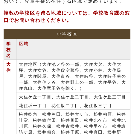
おいて、児童生徒の在住する区域で定めています。
複数の学校区を
跨る地域については、学校教育課の窓
口でお問い合わせください。
小学校区
学
区域
校
名
大
大住地区（大住池ノ谷の一部、大住大欠、大住大
住
坪、大住女谷、大住虚空蔵谷、大住小林、大住吸
戸、大住関屋、大住責谷、大住峠谷、大住時子林の
一部、大住仲ノ谷、大住野上の一部、大住平谷、大
住丸山、大住竜王谷を除く。）
大住ケ丘一丁目、大住ケ丘二丁目、大住ケ丘三丁目
花住坂一丁目、花住坂二丁目、花住坂三丁目
松井乾角、松井魚田、松井大ケ市、松井柏原、松井
叶堂、松井鐘付田、松井川田、松井北ケ市、松井北
川原、松井久保、松井古松井、松井里ケ市、松井諏
訪ケ原、松井相合、松井千原、松井直田、松井野