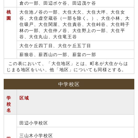
倉の一部、田辺ボケ谷、田辺茂ケ谷
桃
大住池ノ谷の一部、大住大欠、大住大坪、大住女
園
谷、大住虚空蔵谷（一部を除く。）、大住小林、大
住吸戸、大住関屋、大住責谷、大住峠谷、大住時子
林の一部、大住仲ノ谷、大住野上の一部、大住平
谷、大住丸山、大住竜王谷
大住ケ丘四丁目、大住ケ丘五丁目
薪狼谷、薪西山の一部、薪畠の一部
この表において、「大住地区」とは、町名が大住からは
じまる地区をいい、他「地区」についても同様とする。
中学校区
学
区域
校
名
田辺小学校区
三山木小学校区