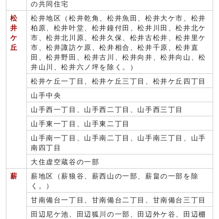
の共同住宅
松
松井地区（松井乾角、松井魚田、松井大ケ市、松井
井
柏原、松井叶堂、松井鐘付田、松井川田、松井北ケ
ケ
市、松井北川原、松井久保、松井古松井、松井里ケ
丘
市、松井諏訪ケ原、松井相合、松井千原、松井直
田、松井野田、松井古川、松井向井、松井向山、松
井山川、松井六ノ坪を除く。）
松井ケ丘一丁目、松井ケ丘三丁目、松井ケ丘四丁目
山手中央
山手西一丁目、山手西二丁目、山手西三丁目
山手東一丁目、山手東二丁目
山手南一丁目、山手南二丁目、山手南三丁目、山手
南四丁目
大住虚空蔵谷の一部
薪
薪地区（薪狼谷、薪西山の一部、薪畠の一部を除
く。）
甘南備台一丁目、甘南備台二丁目、甘南備台三丁目
田辺尼ケ池、田辺狐川の一部、田辺外ケ谷、田辺棚