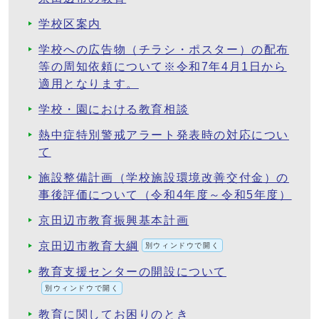
学校区案内
学校への広告物（チラシ・ポスター）の配布
等の周知依頼について※令和7年4月1日から
適用となります。
学校・園における教育相談
熱中症特別警戒アラート発表時の対応につい
て
施設整備計画（学校施設環境改善交付金）の
事後評価について（令和4年度～令和5年度）
京田辺市教育振興基本計画
京田辺市教育大綱
別ウィンドウで開く
教育支援センターの開設について
別ウィンドウで開く
教育に関してお困りのとき