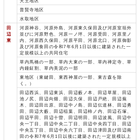
天王地区
普賢寺地区
水取地区
田
河原神谷、河原外島、河原東久保田及び河原室垣外
辺
並びに河原野色、河原一ノ坪、河原受田、河原里ノ
東
内、河原西久保田、河原平田、河原北口、河原御影
及び河原食田の令和7年6月1日以後に建築された一
定規模以上の共同住宅
草内馬橋の一部、草内大東の一部、草内禅定寺、草
内鐘鉦割、草内美泥の一部
東地区（東鍵田、東西神屋の一部、東古森を除
く。）
田辺西浜、田辺東浜、田辺藪ノ本、田辺草屋、田辺
池ノ尻、田辺向畑、田辺久保、田辺戸絶、田辺蕪
木、田辺田出原、田辺中ノ島、田辺伝道林、田辺勇
田、田辺大藪、田辺稲葉、田辺柿ノ内、田辺石塚、
田辺平田、田辺十曽、田辺明田、田辺波風、田辺中
央一丁目、田辺中央二丁目、田辺中央四丁目、田辺
中央五丁目、田辺中央六丁目、田辺津田及び田辺南
田の令和7年6月1日以後に建築された一定規模以上