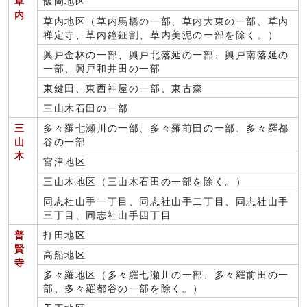
草
飯岡地区
内
草内地区（草内馬橋の一部、草内大東の一部、草内
禅定寺、草内鐘鉦割、草内美泥の一部を除く。）
興戸金林の一部、興戸北落延の一部、興戸南落延の
一部、興戸和井田の一部
東鍵田、東西神屋の一部、東古森
三山木石田の一部
三
多々羅七瀬川の一部、多々羅前田の一部、多々羅都
山
谷の一部
木
宮津地区
三山木地区（三山木石田の一部を除く。）
同志社山手一丁目、同志社山手二丁目、同志社山手
三丁目、同志社山手四丁目
普
打田地区
賢
高船地区
寺
多々羅地区（多々羅七瀬川の一部、多々羅前田の一
部、多々羅都谷の一部を除く。）