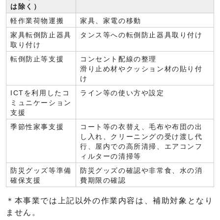
は除く）
軽作業荷物運搬
家具、家電の移動
家具転倒防止器具
タンス等への転倒防止器具取り付け
取り付け
転倒防止等支援
コンセント配線の整理
滑り止め材やクッション材の貼り付
け
ICTを利用したコ
ライン等の使い方や設定
ミュニケーション
支援
季節性家事支援
コート等の衣替え、毛布や布団の出
し入れ、クリーニングの受け渡し代
行、屋内での高所清掃、エアコンフ
ィルターの清掃等
防災グッズ等準備
防災グッズの確認や非常食、水の消
確保支援
費期限の確認
＊本事業では上記以外の作業内容は、補助対象となり
ません。