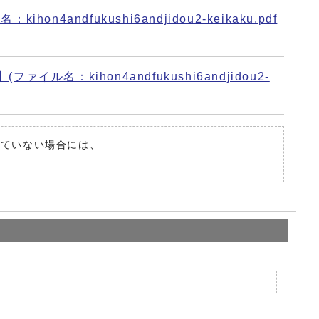
fukushi6andjidou2-keikaku.pdf
ihon4andfukushi6andjidou2-
されていない場合には、