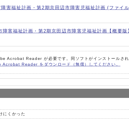
画・第2期京田辺市障害児福祉計画 (ファイル名：kihon4and
祉計画・第2期京田辺市障害児福祉計画【概要版】(ファイル名：k
be Acrobat Reader が必要です。同ソフトがインストール
e Acrobat Reader をダウンロード（無償）してください。
けにくかった