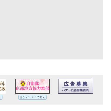
く
別ウィンドウで開く
障害児福祉計画(R3～R5)への別ルート