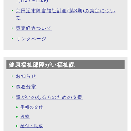
（H27～H29)
京田辺市障害福祉計画(第3期)の策定につい
て
策定経過ついて
リンクページ
健康福祉部障がい福祉課
お知らせ
事務分掌
障がいのある方のための支援
手帳の交付
医療
給付・助成