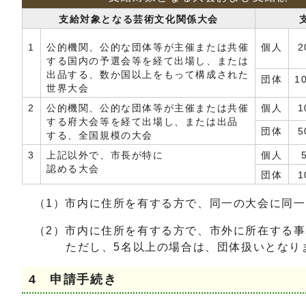
支給対象となる芸術文化関係大会
1
公的機関、公的な団体等が主催または共催
個人
2
する国内の予選会等を経て出場し、または
出品する、数か国以上をもって構成された
団体
1
世界大会
2
公的機関、公的な団体等が主催または共催
個人
1
する府大会等を経て出場し、または出品
団体
5
する、全国規模の大会
3
上記以外で、市長が特に
個人
認める大会
団体
1
（1）市内に住所を有する方で、同一の大会に同一
（2）市内に住所を有する方で、市外に所在する事
ただし、5名以上の場合は、団体扱いとなり
4 申請手続き