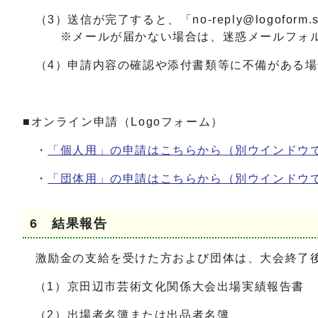
（3）送信が完了すると、「
no-reply@logoform.s
※メールが届かない場合は、迷惑メールフォルダ
（4）申請内容の確認や添付書類等に不備がある場
■オンライン申請（Logoフォーム）
・
「個人用」の申請はこちらから
（別ウインドウ
・
「団体用」の申請はこちらから
（別ウインドウ
6 結果報告
激励金の支給を受けた方および団体は、大会終了
（1）京田辺市芸術文化関係大会出場実績報告書
（2）出場者名簿または出品者名簿