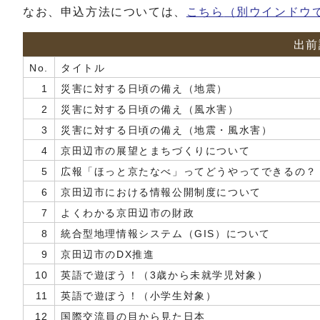
なお、申込方法については、
こちら
（別ウインドウ
出前
No.
タイトル
1
災害に対する日頃の備え（地震）
2
災害に対する日頃の備え（風水害）
3
災害に対する日頃の備え（地震・風水害）
4
京田辺市の展望とまちづくりについて
5
広報「ほっと京たなべ」ってどうやってできるの？
6
京田辺市における情報公開制度について
7
よくわかる京田辺市の財政
8
統合型地理情報システム（GIS）について
9
京田辺市のDX推進
10
英語で遊ぼう！（3歳から未就学児対象）
11
英語で遊ぼう！（小学生対象）
12
国際交流員の目から見た日本