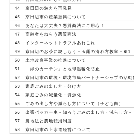
44
京田辺の魅力を再発見
45
京田辺市の産業振興について
46
あなたは大丈夫？悪質商法にご用心！
47
高齢者をねらう悪質商法
48
インターネットトラブルあれこれ
49
京田辺のお茶に親しもう－玉露の淹れ方教室－※1
50
土地改良事業の推進について
51
「緑のカーテン」と地球温暖化防止
52
京田辺市の環境～環境市民パートナーシップの活動
53
家庭ごみの出し方・分け方
54
家庭ごみの減量化・資源化
55
ごみの出し方や減らし方について（子ども向）
56
出張パッカー車～知ろうごみの出し方・減らし方～
57
農地法と農地転用制度
58
京田辺市の上水道経営について