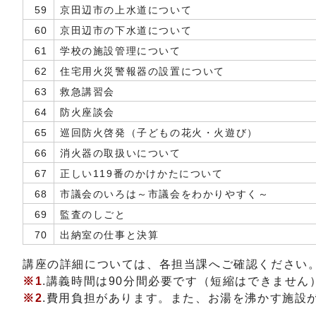
59
京田辺市の上水道について
60
京田辺市の下水道について
61
学校の施設管理について
62
住宅用火災警報器の設置について
63
救急講習会
64
防火座談会
65
巡回防火啓発（子どもの花火・火遊び）
66
消火器の取扱いについて
67
正しい119番のかけかたについて
68
市議会のいろは～市議会をわかりやすく～
69
監査のしごと
70
出納室の仕事と決算
講座の詳細については、各担当課へご確認ください
※1
.講義時間は90分間必要です（短縮はできません
※2
.費用負担があります。また、お湯を沸かす施設