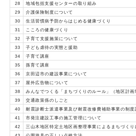
28
地域包括支援センターの取り組み
29
介護保険制度について
30
生活習慣病予防からはじめる健康づくり
31
こころの健康づくり
32
子育て支援施策について
33
子ども虐待の実態と援助
34
子育て講座
35
孫育て講座
36
京田辺市の建設事業について
37
屋外広告物について
38
みんなでつくる「まちづくりのルール」（地区計画
39
交通政策係のしごと
40
耐震診断士派遣事業及び耐震改修費補助事業の制度
41
市発注建設工事の施工管理について
42
三山木地区特定土地区画整理事業によるまちづくり
43
公園遊具の正しい点検方法