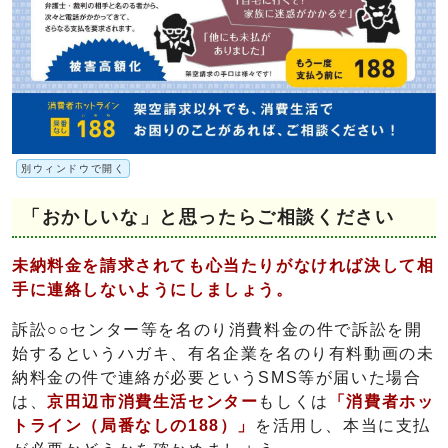
別ウィンドウで開く
「おかしいな」と思ったらご相談ください
未納料金を請求されても心当たりがなければ決して相
手に連絡しないようにしましょう。
訴訟○○センター等を名のり消費料金の件で訴訟を開
始するというハガキ、有名企業を名のり有料動画の未
納料金の件で連絡が必要というSMS等が届いた場合
は、
京田辺市消費生活センター
もしくは
「消費者ホッ
トライン（局番なしの188）」
を活用し、本当に支払