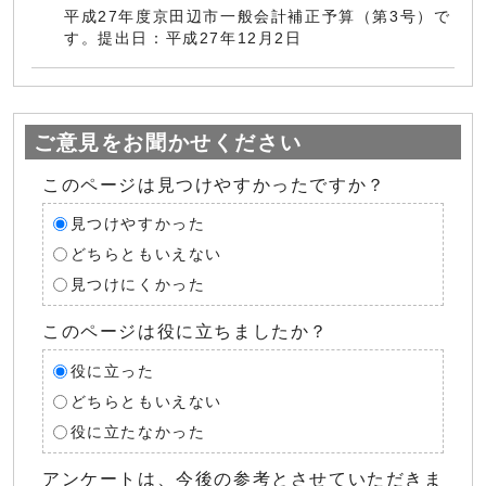
平成27年度京田辺市一般会計補正予算（第3号）で
す。提出日：平成27年12月2日
ご意見をお聞かせください
このページは見つけやすかったですか？
見つけやすかった
どちらともいえない
見つけにくかった
このページは役に立ちましたか？
役に立った
どちらともいえない
役に立たなかった
アンケートは、今後の参考とさせていただきま