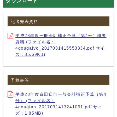
ダウンロード
記者発表資料
平成28年度一般会計補正予算（第4号）概要
資料 (ファイル名：
4gougaiyo_2017031415553334.pdf サイ
ズ：85.69KB)
予算書等
平成28年度京田辺市一般会計補正予算（第4
号） (ファイル名：
4gougian_2017031413241091.pdf サイ
ズ：1.85MB)