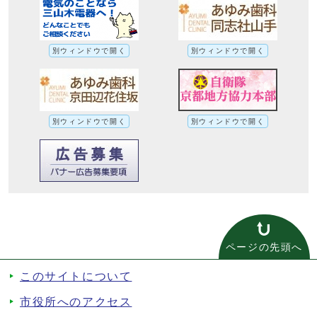
別ウィンドウで開く
別ウィンドウで開く
別ウィンドウで開く
別ウィンドウで開く
ページの先頭へ
このサイトについて
市役所へのアクセス