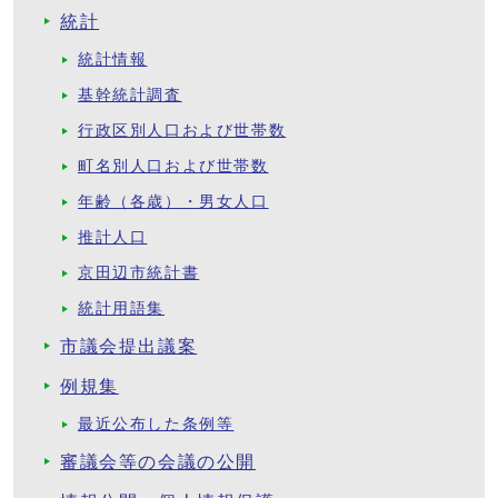
統計
統計情報
基幹統計調査
行政区別人口および世帯数
町名別人口および世帯数
年齢（各歳）・男女人口
推計人口
京田辺市統計書
統計用語集
市議会提出議案
例規集
最近公布した条例等
審議会等の会議の公開