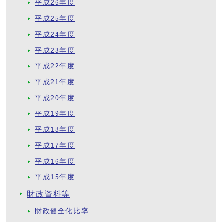
平成26年度
平成25年度
平成24年度
平成23年度
平成22年度
平成21年度
平成20年度
平成19年度
平成18年度
平成17年度
平成16年度
平成15年度
財政資料等
財政健全化比率