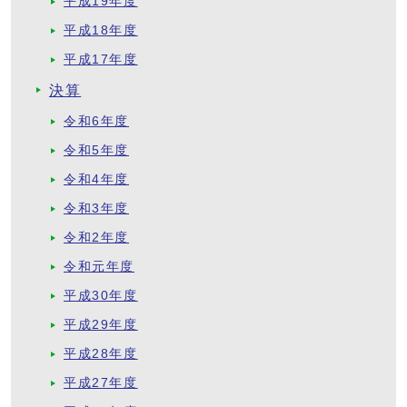
平成19年度
平成18年度
平成17年度
決算
令和6年度
令和5年度
令和4年度
令和3年度
令和2年度
令和元年度
平成30年度
平成29年度
平成28年度
平成27年度