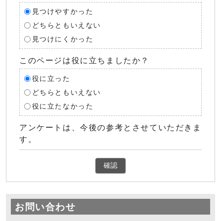
見つけやすかった
どちらともいえない
見つけにくかった
このページは役に立ちましたか？
役に立った
どちらともいえない
役に立たなかった
アンケートは、今後の参考とさせていただきま
す。
確認
お問い合わせ