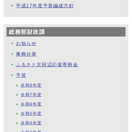
平成17年度予算編成方針
総務部財政課
お知らせ
事務分掌
ふるさと京田辺応援寄附金
予算
令和8年度
令和7年度
令和6年度
令和5年度
令和4年度