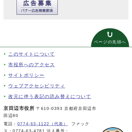
ページの先頭へ
このサイトについて
市役所へのアクセス
サイトポリシー
ウェブアクセシビリティ
改元に伴う表記の読み替えについて
京田辺市役所
〒610-0393 京都府京田辺市
田辺80
電話：
0774-63-1122（代表）
ファック
ス：0774-63-4781 法人番号：