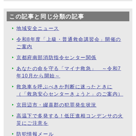
この記事と同じ分類の記事
地域安全ニュース
令和8年度「上級・普通救命講習会」開催の
ご案内
京都府南部消防指令センター関係
あなたの命を守る「マイナ救急」 ～令和7
年10月から開始～
救急車を呼ぶべきか判断に迷ったときに
（「救急安心センターきょうと」のご案内）
京田辺市・綴喜郡の犯罪発生状況
高温下で多発する！低圧進相コンデンサの火
災にご注意を
防犯情報メール