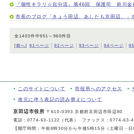
『個性キラリ☆自分流』第46回 保護司 前川
市長のブログ「きょう田辺、あしたも京田辺。」
全1403件中951～960件目
[
前へ
]
91ページ
92ページ
93ページ
94ページ
9
このサイトについて
市役所へのアクセス
改元に伴う表記の読み替えについて
京田辺市役所
〒610-0393 京都府京田辺市田辺80
電話：
0774-63-1122（代表）
ファックス：0774-63-47
【開庁時間：午前8時30分から午後5時15分（土曜日・