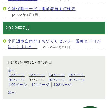
介護保険サービス事業者自主点検表
[2022年8月1日]
2022年7月
京田辺市立南部まちづくりセンター愛称とロゴが
決まりました！
[2022年7月21日]
全1403件中961～970件目
[
前へ
]
92ページ
93ページ
94ページ
95ページ
96ページ
97ページ
98ページ
99ページ
100ページ
101ページ
102ページ
[
次へ
]