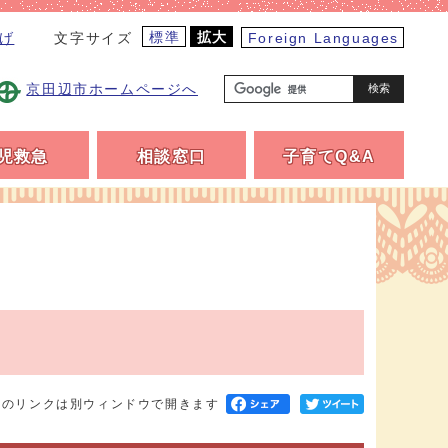
標準
拡大
げ
Foreign Languages
文字サイズ
京田辺市ホームページへ
検索
児救急
相談窓口
子育てQ&A
へのリンクは別ウィンドウで開きます