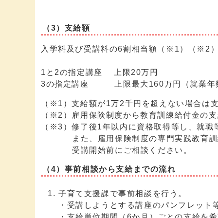
（3）支給額
入学料及び受講料の6割相当額（※1）（※2
1と2の指定講座 上限20万円
3の指定講座 上限最大160万円（就業年数
（※1）支給額が1万2千円を超えない場合は
（※2）雇用保険制度から教育訓練給付金の
（※3）修了後1年以内に資格取得等し、就職
また、雇用保険制度の専門実践教育訓練給
受講開始前にご相談ください。
（4）事前相談から支給までの流れ
子育て支援課で事前相談を行う。
・受講しようとする講座のパンフレット
・支給単位期間（6か月）ごとの支給を