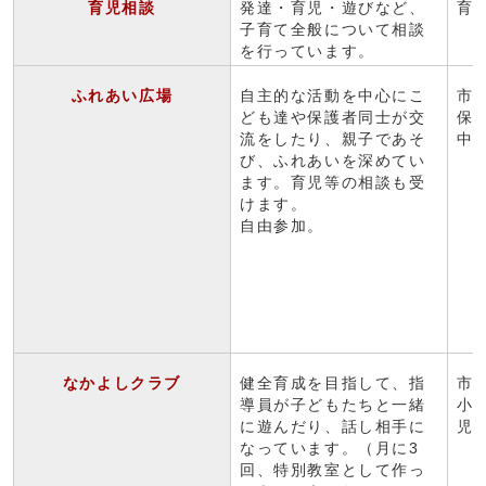
育児相談
発達・育児・遊びなど、
育
子育て全般について相談
を行っています。
ふれあい広場
自主的な活動を中心にこ
市
ども達や保護者同士が交
保
流をしたり、親子であそ
中
び、ふれあいを深めてい
ます。育児等の相談も受
けます。
自由参加。
なかよしクラブ
健全育成を目指して、指
市
導員が子どもたちと一緒
小
に遊んだり、話し相手に
児
なっています。（月に3
回、特別教室として作っ