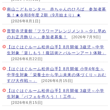
南山こどもセンター 赤ちゃんのひろば 参加者募
集！★令和8年度 2期（9月始まり）★
[2026年8月1日]
普賢寺児童館「フラワーアレンジメント～少し早め
のお正月飾り～」参加者募集！
[2026年7月9日]
【はぐはぐルーム松井山手】8月開催 3歳児～中学
生対象「楽しもう！腹話術とバルーンアート体験」
[2026年6月22日]
【はぐはぐルーム松井山手】8月開催 小学4年生～
中学生対象「栄養士から学ぶ未来の体づくり～おむ
すび大作戦～」
[2026年6月15日]
【はぐはぐルーム松井山手】8月開催 3歳児～小学
生対象「パフェを作ろう！！工作」
[2026年6月15日]