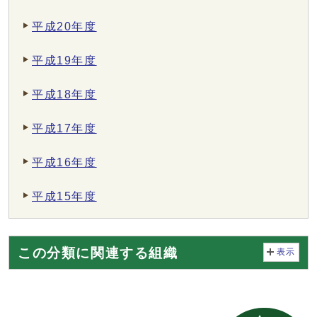
平成20年度
平成19年度
平成18年度
平成17年度
平成16年度
平成15年度
この分類に関連する組織
表示