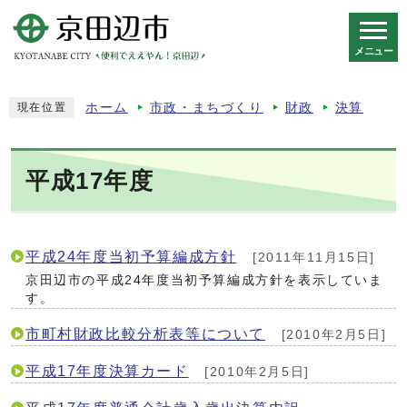
メニュー
スマートフォン表示用の情報をスキップ
ホーム
市政・まちづくり
財政
決算
現在位置
平成17年度
平成24年度当初予算編成方針
[2011年11月15日]
京田辺市の平成24年度当初予算編成方針を表示していま
す。
市町村財政比較分析表等について
[2010年2月5日]
平成17年度決算カード
[2010年2月5日]