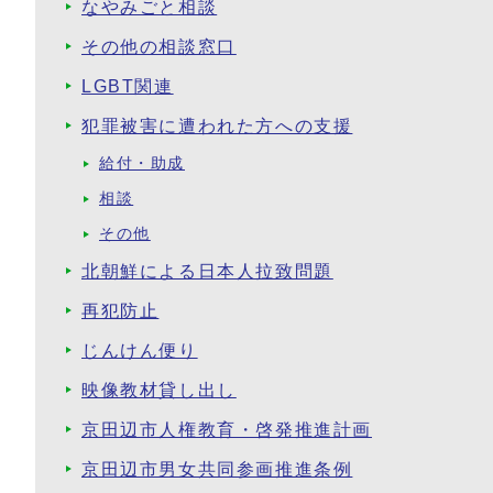
なやみごと相談
その他の相談窓口
LGBT関連
犯罪被害に遭われた方への支援
給付・助成
相談
その他
北朝鮮による日本人拉致問題
再犯防止
じんけん便り
映像教材貸し出し
京田辺市人権教育・啓発推進計画
京田辺市男女共同参画推進条例