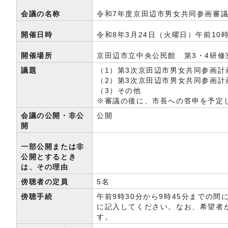
会議の名称
令和7年度京田辺市男女共同参画審議
開催日時
令和8年3月24日（火曜日）午前10
開催場所
京田辺市立中央公民館 第3・4研修
議題
（1）第3次京田辺市男女共同参画
（2）第3次京田辺市男女共同参画計
（3）その他
※審議の後に、市長への答申を予定
会議の公開・非公
公開
開
一部公開または非
公開とするとき
は、その理由
傍聴者の定員
5名
傍聴手続
午前9時30分から9時45分までの
に記入してください。なお、希望者
す。