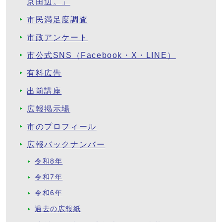
京田辺。」
市民満足度調査
市政アンケート
市公式SNS（Facebook・X・LINE）
有料広告
出前講座
広報掲示場
市のプロフィール
広報バックナンバー
令和8年
令和7年
令和6年
過去の広報紙