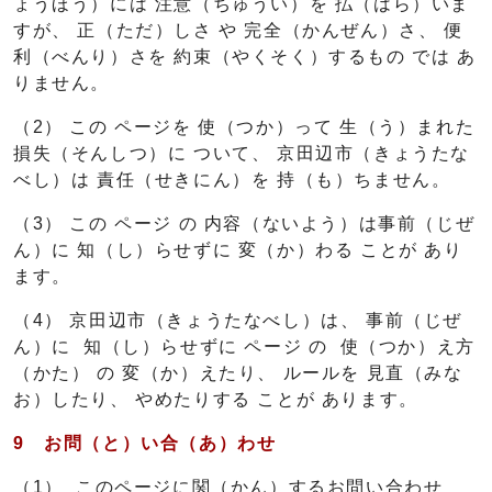
ょうほう）には 注意（ちゅうい）を 払（はら）いま
すが、 正（ただ）しさ や 完全（かんぜん）さ、 便
利（べんり）さを 約束（やくそく）するもの では あ
りません。
（2） この ページを 使（つか）って 生（う）まれた
損失（そんしつ）に ついて、 京田辺市（きょうたな
べし）は 責任（せきにん）を 持（も）ちません。
（3） この ページ の 内容（ないよう）は事前（じぜ
ん）に 知（し）らせずに 変（か）わる ことが あり
ます。
（4） 京田辺市（きょうたなべし）は、 事前（じぜ
ん）に 知（し）らせずに ページ の 使（つか）え方
（かた） の 変（か）えたり、 ルールを 見直（みな
お）したり、 やめたりする ことが あります。
9 お
問（と）
い
合（あ）
わせ
（1） このページに関（かん）するお問い合わせ