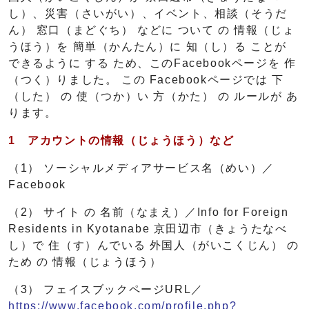
し）、災害（さいがい）、イベント、相談（そうだ
ん） 窓口（まどぐち） などに ついて の 情報（じょ
うほう）を 簡単（かんたん）に 知（し）る ことが
できるように する ため、このFacebookページを 作
（つく）りました。 この Facebookページでは 下
（した） の 使（つか）い 方（かた） の ルールが あ
ります。
1
アカウントの情報（じょうほう）
など
（1） ソーシャルメディアサービス名（めい）／
Facebook
（2） サイト の 名前（なまえ）／Info for Foreign
Residents in Kyotanabe 京田辺市（きょうたなべ
し）で 住（す）んでいる 外国人（がいこくじん） の
ため の 情報（じょうほう）
（3） フェイスブックページURL／
https://www.facebook.com/profile.php?