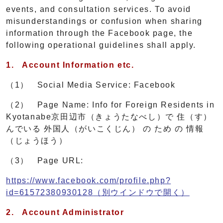
events, and consultation services. To avoid
misunderstandings or confusion when sharing
information through the Facebook page, the
following operational guidelines shall apply.
1.
Account Information etc.
（1） Social Media Service: Facebook
（2） Page Name: Info for Foreign Residents in
Kyotanabe京田辺市（きょうたなべし）で 住（す）
んでいる 外国人（がいこくじん） の ため の 情報
（じょうほう）
（3） Page URL:
https://www.facebook.com/profile.php?
id=61572380930128
（別ウインドウで開く）
2.
Account Administrator