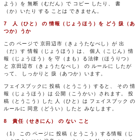
よう）を 無断（むだん）で コピー したり、 書
（か）いたり する ことは できません。
7
人（ひと）
の
情報（じょうほう）
を
どう 扱（あ
つか）
うか
この ページで 京田辺市（きょうたなべし）が 出
（だ）す 情報（じょうほう）は、 個人（こじん）情
報（じょうほう）を 守（まも）る法律（ほうりつ）
と 京田辺市（きょうたなべし） の ルールに したが
って、 しっかりと 扱（あつか）います。
フェイスブックに 投稿（とうこう）すると、 その 情
報（じょうほう）は 公開（こうかい）されます。 投
稿（とうこう）した 人（ひと）は フェイスブック の
ルールに 同意（どうい）したと みなします。
8
責任（せきにん）
の
ない
こと
（1） この ページに 投稿（とうこう）する情報（じ