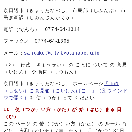
京田辺市（きょうたなべし） 市民部（しみんぶ） 市
民参画課（しみんさんかくか）
電話（でんわ）：0774-64-1314
ファックス：0774-64-1305
メール：
sankaku@city.kyotanabe.lg.jp
（2） 行政（ぎょうせい） の ことに ついて の 意見
（いけん） や 質問（しつもん）
京田辺市（きょうたなべし） ホームページ
「市政
（しせい）ご意見箱（ごいけんばこ）」
（別ウインド
ウで開く）
を 使（つか）って ください
10
使（つか）
い方（かた）
が 始（はじ）
まる 日
（ひ）
この ページ の 使（つか）い方（かた） の ルール な
どは、令和（れいわ）7年（ねん）1月（がつ）31日