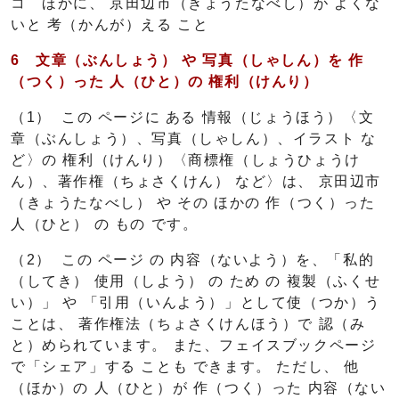
コ ほかに、 京田辺市（きょうたなべし）が よくな
いと 考（かんが）える こと
6
文章（ぶんしょう）
や
写真（しゃしん）
を
作
（つく）
った
人（ひと）
の
権利（けんり）
（1） この ページに ある 情報（じょうほう）〈文
章（ぶんしょう）、写真（しゃしん）、イラスト な
ど〉の 権利（けんり）〈商標権（しょうひょうけ
ん）、著作権（ちょさくけん） など〉は、 京田辺市
（きょうたなべし） や その ほかの 作（つく）った
人（ひと） の もの です。
（2） この ページ の 内容（ないよう）を、「私的
（してき） 使用（しよう） の ため の 複製（ふくせ
い）」 や 「引用（いんよう）」として使（つか）う
ことは、 著作権法（ちょさくけんほう）で 認（み
と）められています。 また、フェイスブックページ
で「シェア」する ことも できます。 ただし、 他
（ほか）の 人（ひと）が 作（つく）った 内容（ない