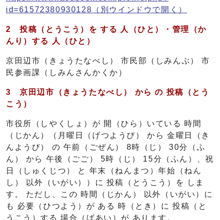
id=61572380930128
（別ウインドウで開く）
2
投稿（とうこう）
を する 人（ひと）
・管理（か
んり）
する 人（ひと）
京田辺市（きょうたなべし） 市民部（しみんぶ） 市
民参画課（しみんさんかくか）
3
京
田辺市（
きょう
たなべし）
から
の
投稿（とう
こう）
市役所（しやくしょ）が 開（ひら）いている 時間
（じかん）（月曜日（げつようび） から 金曜日（き
んようび） の 午前（ごぜん） 8時（じ） 30分（ふ
ん） から 午後（ごご） 5時（じ） 15分（ふん）、祝
日（しゅくじつ） と 年末（ねんまつ）年始（ねん
し） 以外（いがい））に 投稿（とうこう）を しま
す。 ただし、この 時間（じかん） 以外（いがい）に
も 必要（ひつよう）が ある 時（とき）に 投稿（と
うこう）する 場合（ばあい）が あります。