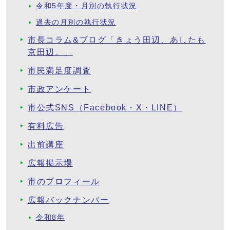
令和5年度・月別の執行状況
過去の月別の執行状況
市長コラム&ブログ「きょう田辺、あしたも
京田辺。」
市民満足度調査
市政アンケート
市公式SNS（Facebook・X・LINE）
有料広告
出前講座
広報掲示場
市のプロフィール
広報バックナンバー
令和8年