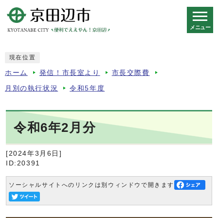
メニュー
スマートフォン表示用の情報をスキップ
現在位置
ホーム
発信！市長室より
市長交際費
月別の執行状況
令和5年度
令和6年2月分
[2024年3月6日]
ID:20391
ソーシャルサイトへのリンクは別ウィンドウで開きます