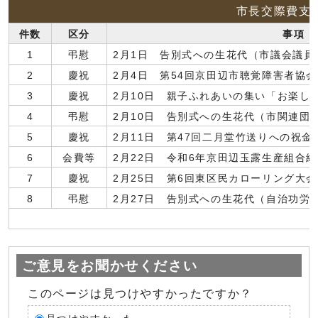
市長交際費支
件数
区分
事項
1
弔慰
2月1日 告別式への生花代（市議会議員
2
慶祝
2月4日 第54回京田辺市聴覚障害者協
3
慶祝
2月10日 親子ふれあいの集い「お楽し
4
弔慰
2月10日 告別式への生花代（市関連団
5
慶祝
2月11日 第47回二月堂竹送りへの祝金
6
会費等
2月22日 令和6年京田辺玉露生産組合
7
慶祝
2月25日 第6回東区民カローリング大
8
弔慰
2月27日 告別式への生花代（自治功労
ご意見をお聞かせください
このページは見つけやすかったですか？