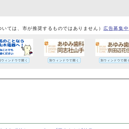
ついては、市が推奨するものではありません）
広告募集中
別ウィンドウで開く
別ウィンドウで開く
別ウィンドウで開
価への別ルート