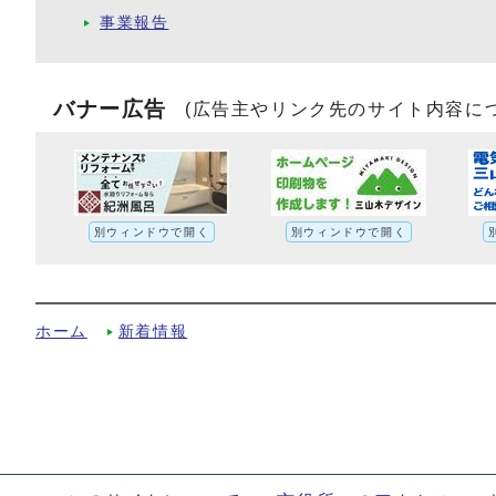
事業報告
バナー広告
(広告主やリンク先のサイト内容に
別ウィンドウで開く
別ウィンドウで開く
第2次京田辺市男女共同参画計画の最終評
ホーム
新着情報