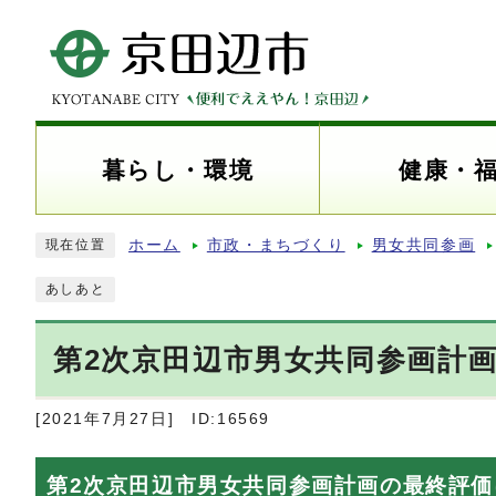
暮らし・環境
健康・
ホーム
市政・まちづくり
男女共同参画
現在位置
あしあと
第2次京田辺市男女共同参画計
[2021年7月27日]
ID:16569
第2次京田辺市男女共同参画計画の最終評価