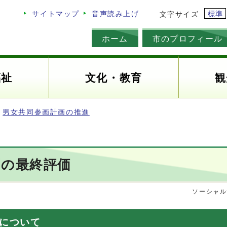
標準
サイトマップ
音声読み上げ
文字サイズ
ホーム
市のプロフィール
福祉
文化・教育
観
男女共同参画計画の推進
画の最終評価
ソーシャル
について