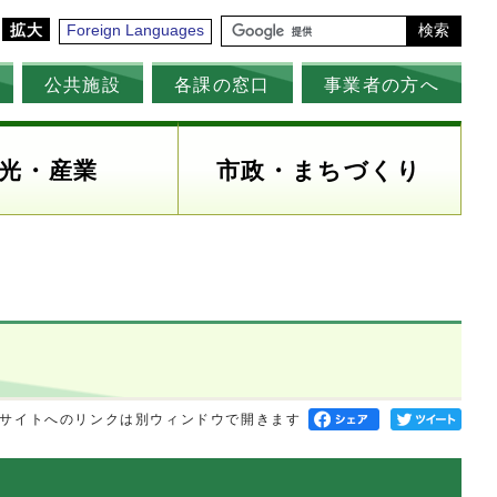
拡大
Foreign Languages
検索
公共施設
各課の窓口
事業者の方へ
光・産業
市政・まちづくり
サイトへのリンクは別ウィンドウで開きます