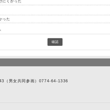
けにくかった
かった
。
確認
343（男女共同参画）0774-64-1336