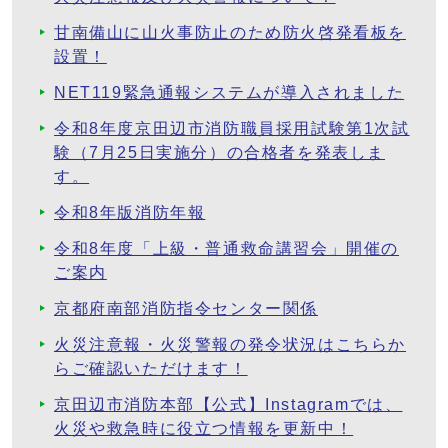
甘南備山に山火事防止のため防火啓発看板を
設置！
NET119緊急通報システムが導入されました
令和8年度京田辺市消防職員採用試験第1次試
験（7月25日実施分）の合格者を発表しま
す。
令和8年版消防年報
令和8年度「上級・普通救命講習会」開催の
ご案内
京都府南部消防指令センター関係
火災注意報・火災警報の発令状況はこちらか
らご確認いただけます！
京田辺市消防本部【公式】Instagramでは、
火災や救急時に役立つ情報を更新中！