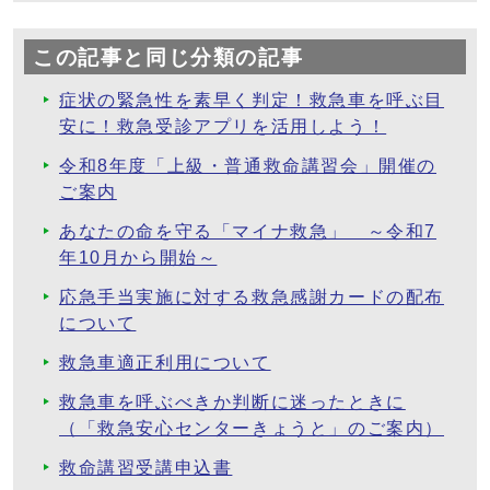
この記事と同じ分類の記事
症状の緊急性を素早く判定！救急車を呼ぶ目
安に！救急受診アプリを活用しよう！
令和8年度「上級・普通救命講習会」開催の
ご案内
あなたの命を守る「マイナ救急」 ～令和7
年10月から開始～
応急手当実施に対する救急感謝カードの配布
について
救急車適正利用について
救急車を呼ぶべきか判断に迷ったときに
（「救急安心センターきょうと」のご案内）
救命講習受講申込書