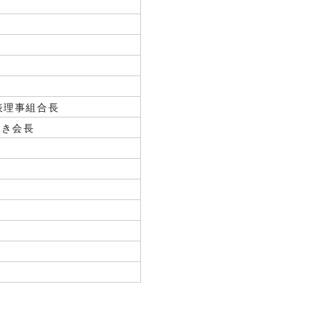
表理事組合長
やき会長