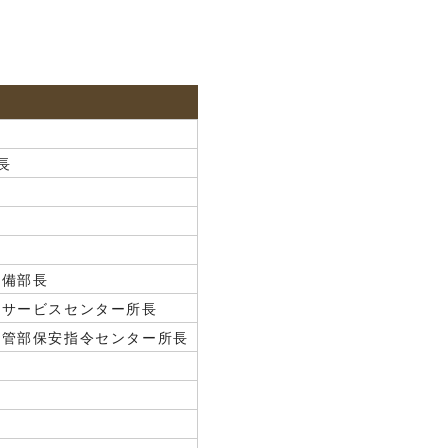
長
設備部長
術サービスセンター所長
導管部保安指令センター所長