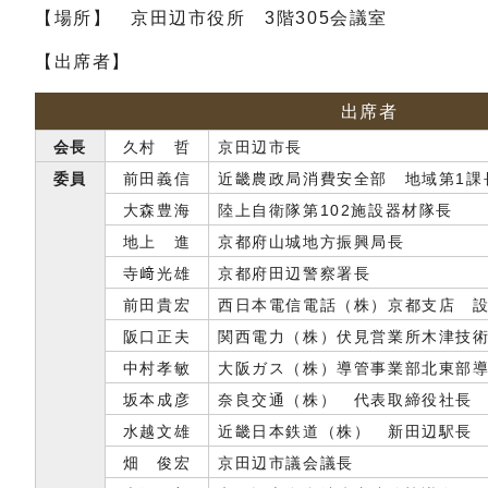
【場所】 京田辺市役所 3階305会議室
【出席者】
出席者
会長
久村 哲
京田辺市長
委員
前田義信
近畿農政局消費安全部 地域第1課
大森豊海
陸上自衛隊第102施設器材隊長
地上 進
京都府山城地方振興局長
寺﨑光雄
京都府田辺警察署長
前田貴宏
西日本電信電話（株）京都支店 
阪口正夫
関西電力（株）伏見営業所木津技
中村孝敏
大阪ガス（株）導管事業部北東部
坂本成彦
奈良交通（株） 代表取締役社長
水越文雄
近畿日本鉄道（株） 新田辺駅長
畑 俊宏
京田辺市議会議長