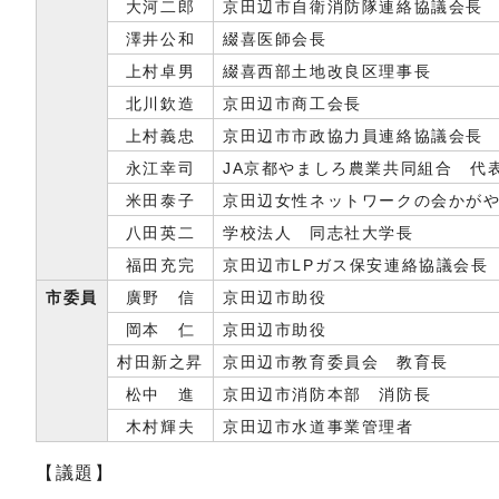
大河二郎
京田辺市自衛消防隊連絡協議会長
澤井公和
綴喜医師会長
上村卓男
綴喜西部土地改良区理事長
北川欽造
京田辺市商工会長
上村義忠
京田辺市市政協力員連絡協議会長
永江幸司
JA京都やましろ農業共同組合 代
米田泰子
京田辺女性ネットワークの会かが
八田英二
学校法人 同志社大学長
福田充完
京田辺市LPガス保安連絡協議会長
市委員
廣野 信
京田辺市助役
岡本 仁
京田辺市助役
村田新之昇
京田辺市教育委員会 教育長
松中 進
京田辺市消防本部 消防長
木村輝夫
京田辺市水道事業管理者
【議題】