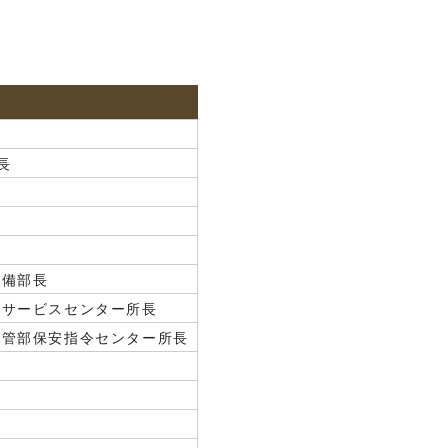
長
設備部長
術サービスセンター所長
導管部保安指令センター所長