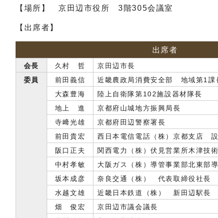
【場所】 京田辺市役所 3階305会議室
【出席者】
出席者
会長
久村 哲
京田辺市長
委員
前田義信
近畿農政局消費安全部 地域第1課
大森豊海
陸上自衛隊第102施設器材隊長
地上 進
京都府山城地方振興局長
寺﨑光雄
京都府田辺警察署長
前田貴宏
西日本電信電話（株）京都支店 
阪口正夫
関西電力（株）伏見営業所木津技
中村孝敏
大阪ガス（株）導管事業部北東部
坂本成彦
奈良交通（株） 代表取締役社長
水越文雄
近畿日本鉄道（株） 新田辺駅長
畑 俊宏
京田辺市議会議長