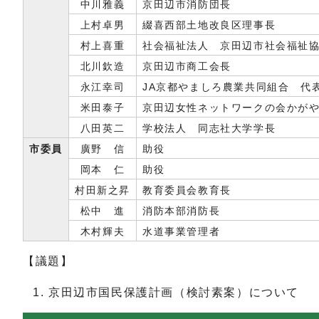
中川雅義
京田辺市消防団長
上村卓男
綴喜西部土地改良区理事長
村上喜重
社会福祉法人 京田辺市社会福祉
北川欽造
京田辺市商工会長
永江幸司
JA京都やましろ農業共同組合 代
米田泰子
京田辺女性ネットワークの会かが
八田英二
学校法人 同志社大学学長
市委員
廣野 信
助役
岡本 仁
助役
村田新之昇
教育委員会教育長
松中 進
消防本部消防長
木村輝夫
水道事業管理者
【議題】
京田辺市国民保護計画（検討素案）について