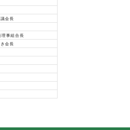
協議会長
表理事組合長
やき会長