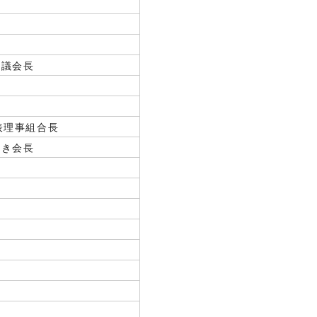
協議会長
表理事組合長
やき会長