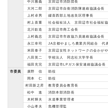
中川雅義
京田辺市消防団長
大河二郎
京田辺市自衛消防隊連絡協議会長
上村卓男
綴喜西部土地改良区理事長
村上喜重
社会福祉法人 京田辺市社会福祉
北川欽造
京田辺市商工会長
上村義忠
京田辺市市政協力員連絡協議会長
永江幸司
JA京都やましろ農業共同組合 代
米田泰子
京田辺女性ネットワークの会かが
八田英二
学校法人 同志社大学学長
福田充完
京田辺市LPガス保安連絡協議会長
市委員
廣野 信
助役
岡本 仁
助役
村田新之昇
教育委員会教育長
松中 進
消防本部消防長
木村輝夫
水道事業管理者
小山孝夫
危機管理監