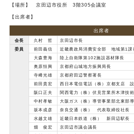
【場所】 京田辺市役所 3階305会議室
【出席者】
出席者
会長
久村 哲
京田辺市長
委員
前田義信
近畿農政局消費安全部 地域第1課
大森豊海
陸上自衛隊第102施設器材隊長
奥原恒興
京都府山城地方振興局長
寺﨑光雄
京都府田辺警察署長
前田貴宏
西日本電信電話（株）京都支店 
阪口正夫
関西電力（株）伏見営業所木津技
中村孝敏
大阪ガス（株）導管事業部北東部
坂本成彦
奈良交通（株） 代表取締役社長
水越文雄
近畿日本鉄道（株） 新田辺駅長
畑 俊宏
京田辺市議会議長