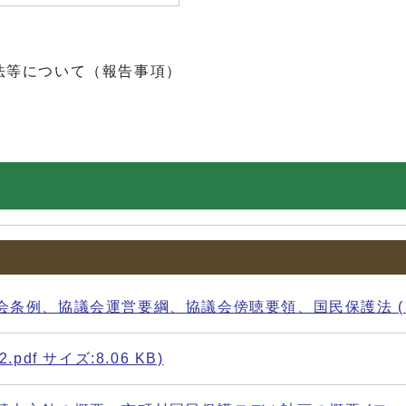
法等について（報告事項）
協議会運営要綱、協議会傍聴要領、国民保護法 (ファイル名:ky
pdf サイズ:8.06 KB)