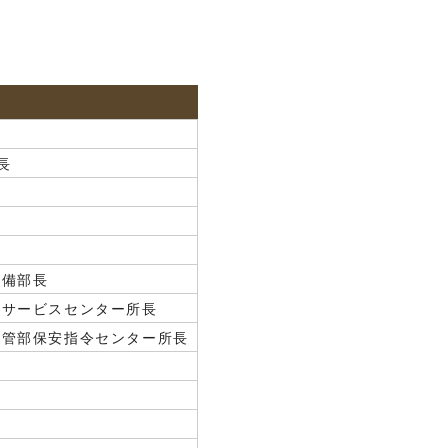
長
設備部長
術サービスセンター所長
導管部保安指令センター所長