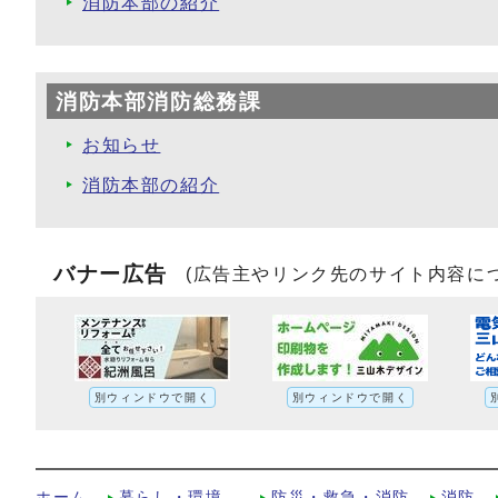
消防本部の紹介
消防本部消防総務課
お知らせ
消防本部の紹介
バナー広告
(広告主やリンク先のサイト内容に
別ウィンドウで開く
別ウィンドウで開く
令和8年版消防年報への別ルート
ホーム
暮らし・環境
防災・救急・消防
消防