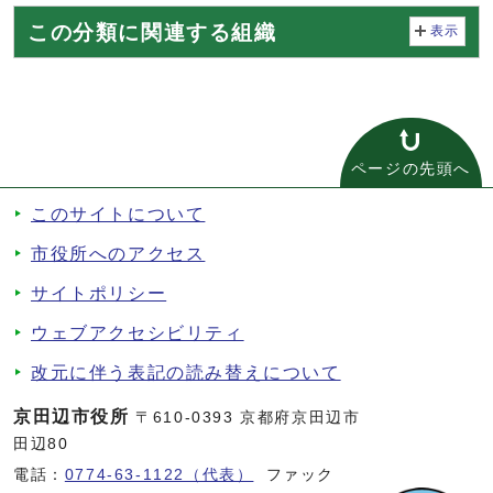
この分類に関連する組織
表示
ページの先頭へ
このサイトについて
市役所へのアクセス
サイトポリシー
ウェブアクセシビリティ
改元に伴う表記の読み替えについて
京田辺市役所
〒610-0393 京都府京田辺市
田辺80
電話：
0774-63-1122（代表）
ファック