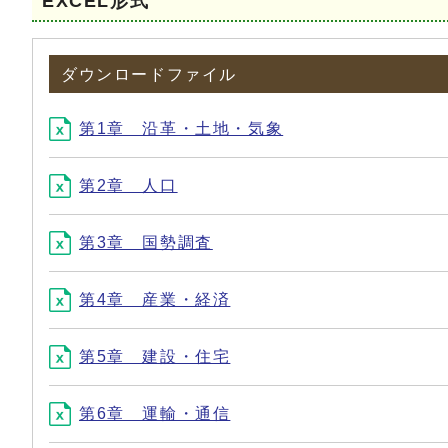
EXCEL形式
ダウンロードファイル
第1章 沿革・土地・気象
第2章 人口
第3章 国勢調査
第4章 産業・経済
第5章 建設・住宅
第6章 運輸・通信