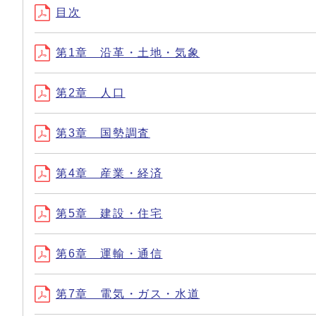
目次
第1章 沿革・土地・気象
第2章 人口
第3章 国勢調査
第4章 産業・経済
第5章 建設・住宅
第6章 運輸・通信
第7章 電気・ガス・水道