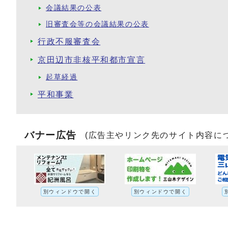
会議結果の公表
旧審査会等の会議結果の公表
行政不服審査会
京田辺市非核平和都市宣言
起草経過
平和事業
バナー広告
(広告主やリンク先のサイト内容に
別ウィンドウで開く
別ウィンドウで開く