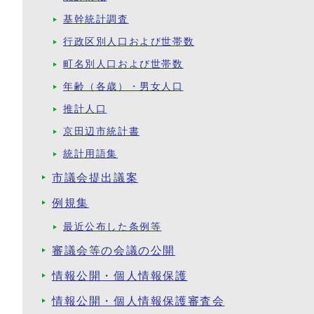
基幹統計調査
行政区別人口および世帯数
町名別人口および世帯数
年齢（各歳）・男女人口
推計人口
京田辺市統計書
統計用語集
市議会提出議案
例規集
最近公布した条例等
審議会等の会議の公開
情報公開・個人情報保護
情報公開・個人情報保護審査会