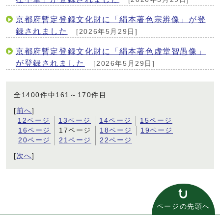
京都府暫定登録文化財に「絹本著色宗辨像」が登
録されました
[2026年5月29日]
京都府暫定登録文化財に「絹本著色虚堂智愚像」
が登録されました
[2026年5月29日]
全1400件中161～170件目
[
前へ
]
12ページ
13ページ
14ページ
15ページ
16ページ
17ページ
18ページ
19ページ
20ページ
21ページ
22ページ
[
次へ
]
ページの先頭へ