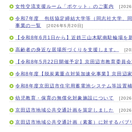
女性交流支援ルーム「ポケット」のご案内
[202
令和7年度 包括協定締結大学等（同志社大学、
事業の一覧
[2026年5月20日]
【令和8年6月1日から】近鉄三山木駅南駐輪場を
高齢者の身近な居場所づくりを支援します。
[2
【令和8年5月22日開催予定】京田辺市教育委員
令和8年度【脱炭素重点対策加速化事業】京田辺家
令和8年度京田辺市住宅用蓄電池システム等設置
幼児教育・保育の無償化対象施設について
[202
京田辺市地域公共交通計画を策定しました
[202
京田辺市地域公共交通計画（素案）に対するパブ