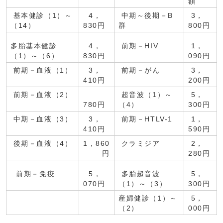
額
基本健診（1）～
4，
中期～後期－B
3，
（14）
830円
群
800円
多胎基本健診
4，
前期－HIV
1，
（1）～（6）
830円
090円
前期－血液（1）
3，
前期－がん
3，
410円
200円
前期－血液（2）
超音波（1）～
5，
780円
（4）
300円
中期－血液（3）
3，
前期－HTLV-1
1，
410円
590円
後期－血液（4）
1，860
クラミジア
2，
円
280円
前期－免疫
5，
多胎超音波
5，
070円
（1）～（3）
300円
産婦健診（1）～
5，
（2）
000円