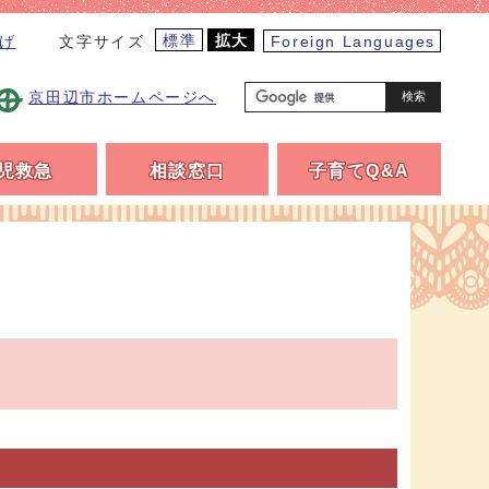
標準
拡大
げ
Foreign Languages
文字サイズ
京田辺市ホームページへ
検索
児救急
相談窓口
子育てQ&A