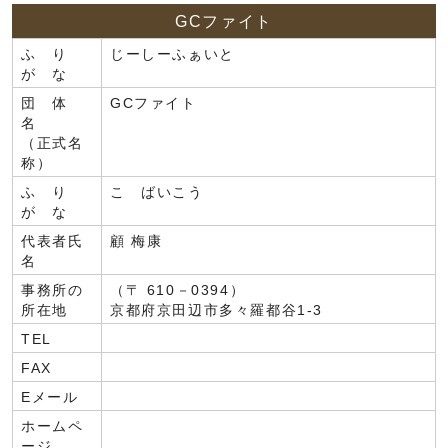
GCファイト
ふ り
じーしーふぁいと
が な
団 体
GCファイト
名
（正式名
称）
ふ り
こ ばいこう
が な
代表者氏
顧 梅康
名
事務所の
（〒 610－0394）
所在地
京都府京田辺市多々羅都谷1-3
TEL
FAX
Eメール
ホームペ
ージ