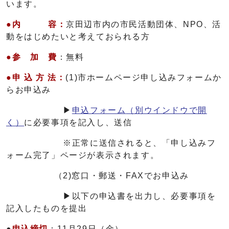
います。
●内 容：
京田辺市内の市民活動団体、NPO、活
動をはじめたいと考えておられる方
●参 加 費
：無料
●申 込 方 法：
(1)市ホームページ申し込みフォームか
らお申込み
▶
申込フォーム
（別ウインドウで開
く）
に必要事項を記入し、送信
※正常に送信されると、「申し込みフ
ォーム完了」ページが表示されます。
（2)窓口・郵送・FAXでお申込み
▶以下の申込書を出力し、必要事項を
記入したものを提出
●
申込締切
：11月29日（金）