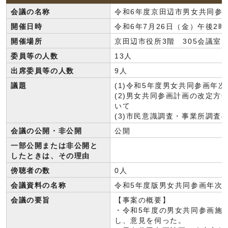
会議の名称
令和6年度京田辺市男女共同参
開催日時
令和6年7月26日（金）午後2時
開催場所
京田辺市役所3階 305会議室
委員等の人数
13人
出席委員等の人数
9人
議題
(1)令和5年度男女共同参画年
(2)男女共同参画計画の改定方
いて
(3)市民意識調査・事業所調査
会議の公開・非公開
公開
一部公開または非公開と
したときは、その理由
傍聴者の数
0人
会議資料の名称
令和5年度版男女共同参画年次
会議の要旨
【事案の概要】
・令和5年度の男女共同参画施
し、意見を伺った。