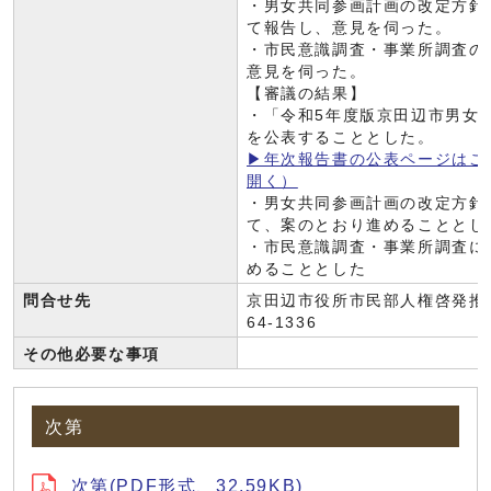
・男女共同参画計画の改定方針
て報告し、意見を伺った。
・市民意識調査・事業所調査の
意見を伺った。
【審議の結果】
・「令和5年度版京田辺市男女
を公表することとした。
▶年次報告書の公表ページはこ
開く）
・男女共同参画計画の改定方針
て、案のとおり進めることとし
・市民意識調査・事業所調査に
めることとした
問合せ先
京田辺市役所市民部人権啓発推進課
64-1336
その他必要な事項
次第
次第(PDF形式、32.59KB)