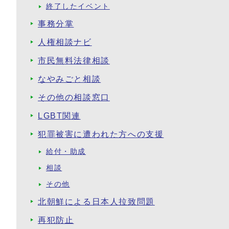
終了したイベント
事務分掌
人権相談ナビ
市民無料法律相談
なやみごと相談
その他の相談窓口
LGBT関連
犯罪被害に遭われた方への支援
給付・助成
相談
その他
北朝鮮による日本人拉致問題
再犯防止