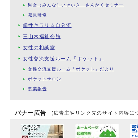
男女（みんな）いきいき・さんかくセミナー
職員研修
個性キラリ☆自分流
三山木福祉会館
女性の相談室
女性交流支援ルーム「ポケット」
女性交流支援ルーム「ポケット」だより
ポケットサロン
事業報告
バナー広告
(広告主やリンク先のサイト内容に