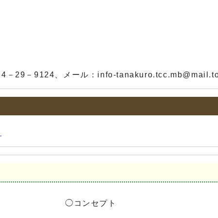
－29－9124、メール：
info-tanakuro.tcc.mb@mail.t
）
◯コンセプト