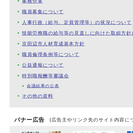
事務分掌
職員募集について
人事行政（給与、定員管理等）の状況について
技能労務職の給与等の見直しに向けた取組方針
京田辺市人材育成基本方針
職員倫理条例等について
公益通報について
特別職報酬等審議会
会議結果の公表
その他の資料
バナー広告
(広告主やリンク先のサイト内容に