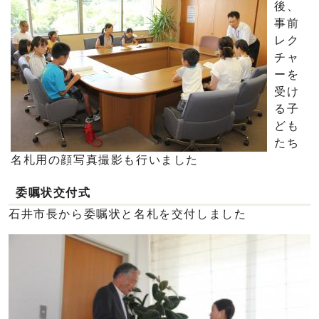
後、
事前
レク
チャ
ーを
受け
る子
ども
たち
名札用の顔写真撮影も行いました
委嘱状交付式
石井市長から委嘱状と名札を交付しました