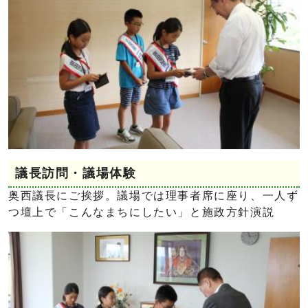
議長訪問・議場体験
奥西議長にご挨拶。議場では理事者席に座り、一人ず
つ壇上で「こんなまちにしたい」と施政方針演説