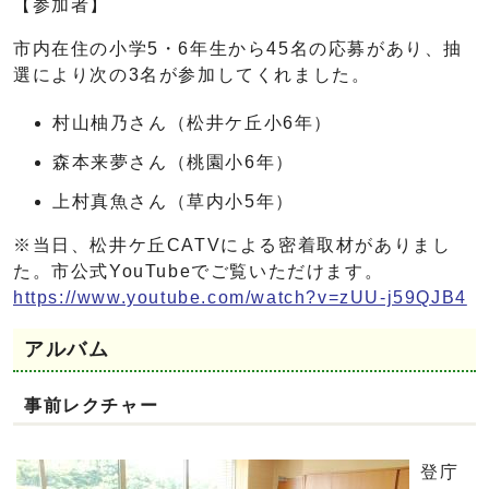
【参加者】
市内在住の小学5・6年生から45名の応募があり、抽
選により次の3名が参加してくれました。
村山柚乃さん（松井ケ丘小6年）
森本来夢さん（桃園小6年）
上村真魚さん（草内小5年）
※当日、松井ケ丘CATVによる密着取材がありまし
た。市公式YouTubeでご覧いただけます。
https://www.youtube.com/watch?v=zUU-j59QJB4
アルバム
事前レクチャー
登庁