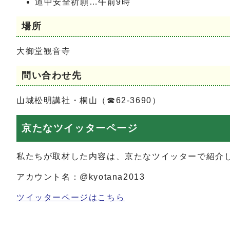
道中安全祈願…午前9時
場所
大御堂観音寺
問い合わせ先
山城松明講社・桐山（☎62-3690）
京たなツイッターページ
私たちが取材した内容は、京たなツイッターで紹介
アカウント名：@kyotana2013
ツイッターページはこちら