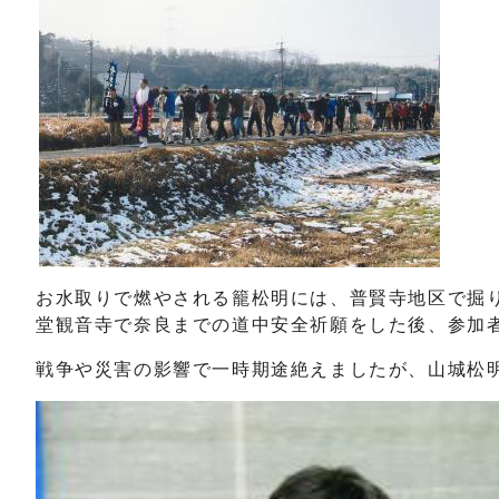
お水取りで燃やされる籠松明には、普賢寺地区で掘り
堂観音寺で奈良までの道中安全祈願をした後、参加
戦争や災害の影響で一時期途絶えましたが、山城松明