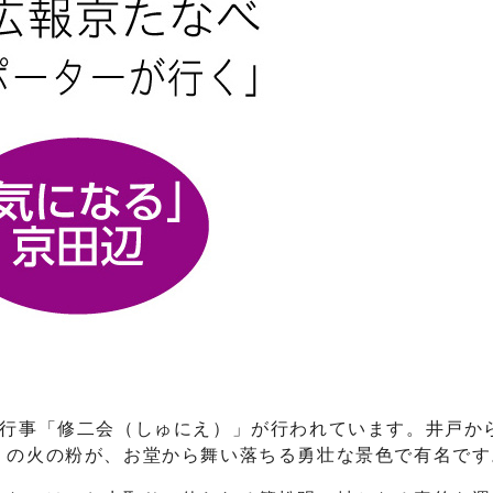
統行事「修二会（しゅにえ）」が行われています。井戸か
）の火の粉が、お堂から舞い落ちる勇壮な景色で有名です