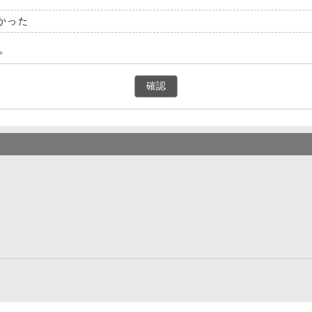
かった
。
確認