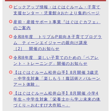
ピックアップ情報・はぐはぐルーム・子育て
支援センター・児童館✰おたより集約ページ
産前・産後サポート事業『はぐはぐカフェ』
のご案内
令和8年度 トリプルP前向き子育てプログラ
ム ティーンエイジャーの親向け講座
［2］ 開催のお知らせ
令和8年度 楽しい子育てのための「ペアレ
ント・トレーニング」開催のお知らせ
【はぐはぐルーム松井山手】8月開催 3歳児
～中学生対象「楽しもう！腹話術とバルーン
アート体験」
【はぐはぐルーム松井山手】8月開催 小学4
年生～中学生対象「栄養士から学ぶ未来の体
づくり～おむすび大作戦～」