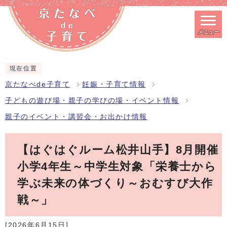
メニュー
スマートフォン表示用の情報をスキップ
現在位置
京たなべde子育て
妊娠・子育て情報
子どもの遊び場・親子の学びの場・イベント情報
親子のイベント・講習会・お出かけ情報
【はぐはぐルーム松井山手】8月開催
小学4年生～中学生対象「栄養士から
学ぶ未来の体づくり～おむすび大作
戦～」
[2026年6月15日]