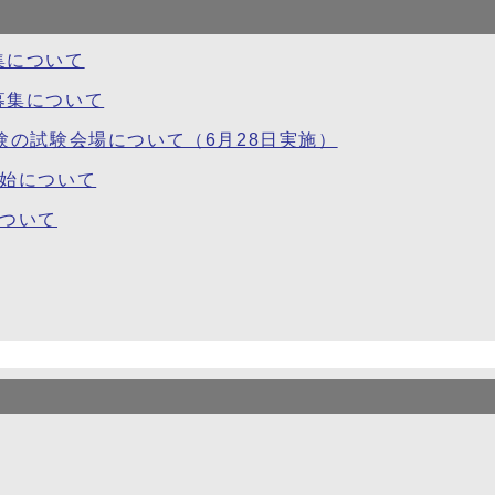
集について
募集について
験の試験会場について（6月28日実施）
開始について
について