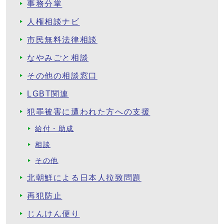
事務分掌
人権相談ナビ
市民無料法律相談
なやみごと相談
その他の相談窓口
LGBT関連
犯罪被害に遭われた方への支援
給付・助成
相談
その他
北朝鮮による日本人拉致問題
再犯防止
じんけん便り