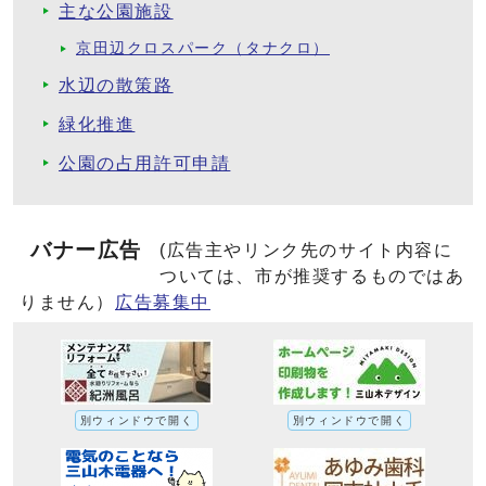
主な公園施設
京田辺クロスパーク（タナクロ）
水辺の散策路
緑化推進
公園の占用許可申請
バナー広告
(広告主やリンク先のサイト内容に
ついては、市が推奨するものではあ
りません）
広告募集中
別ウィンドウで開く
別ウィンドウで開く