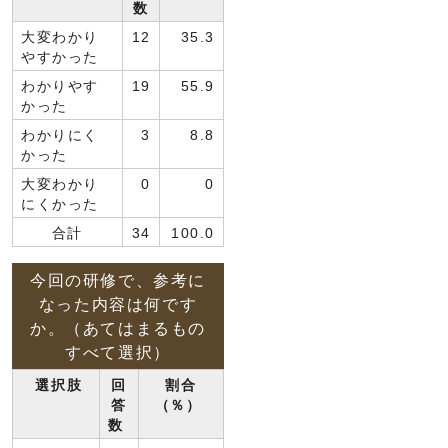
数
大変わかり
12
35.3
やすかった
わかりやす
19
55.9
かった
わかりにく
3
8.8
かった
大変わかり
0
0
にくかった
合計
34
100.0
今回の研修で、参考に
なった内容は何です
か。（あてはまるもの
すべて選択）
選択肢
回
割合
答
（％）
数